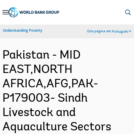
Skip
to
Main
Understanding Poverty
Esta página em:
Português
Navigation
Pakistan - MID
EAST,NORTH
AFRICA,AFG,PAK-
P179003- Sindh
Livestock and
Aquaculture Sectors