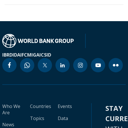
IBRD
IDA
IFC
MIGA
ICSID
Who We
Countries
Events
STAY
Are
CURR
Topics
Data
News