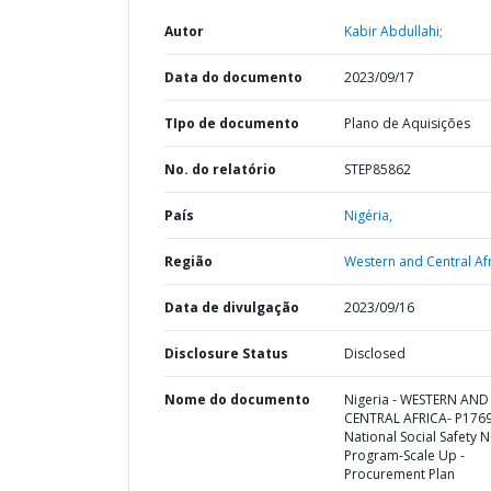
Autor
Kabir Abdullahi;
Data do documento
2023/09/17
TIpo de documento
Plano de Aquisições
No. do relatório
STEP85862
País
Nigéria,
Região
Western and Central Afr
Data de divulgação
2023/09/16
Disclosure Status
Disclosed
Nome do documento
Nigeria - WESTERN AND
CENTRAL AFRICA- P176
National Social Safety N
Program-Scale Up -
Procurement Plan