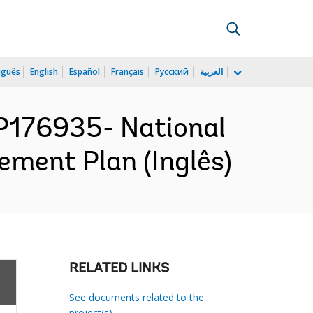
uguês
English
Español
Français
Русский
العربية
176935- National
ement Plan (Inglês)
RELATED LINKS
See documents related to the
project(s)