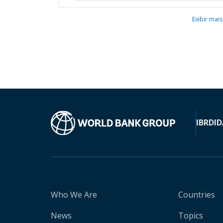
Exibir mais
IBRD
ID
Who We Are
Countries
News
Topics