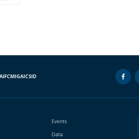
A
IFC
MIGA
ICSID
Events
Data