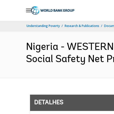
Skip
to
Main
Understanding Poverty
Research & Publications
Docume
Navigation
Nigeria - WESTERN
Social Safety Net P
DETALHES