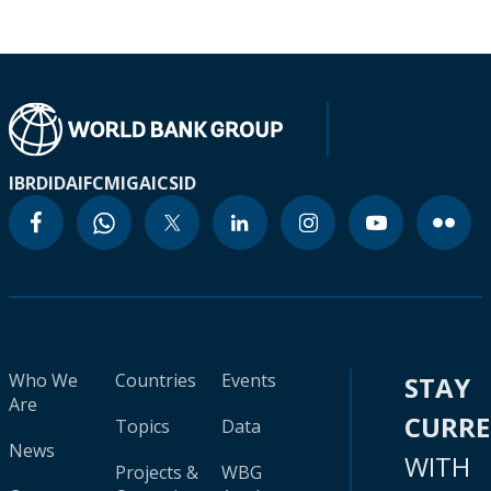
IBRD
IDA
IFC
MIGA
ICSID
Who We
Countries
Events
STAY
Are
CURR
Topics
Data
News
WITH
Projects &
WBG