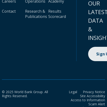
Careers
Operations
Academy
OUR
LATES
Contact
Research &
Results
Publications
Scorecard
DATA
&
INSIGH
Sign
© 2025 World Bank Group. All
Legal
Privacy Notice
Rights Reserved.
Site Accessibility
Access to Information
Scam Alert