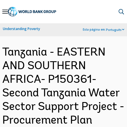
Skip
to
Main
Understanding Poverty
Esta página em:
Português
Navigation
Tanzania - EASTERN
AND SOUTHERN
AFRICA- P150361-
Second Tanzania Water
Sector Support Project -
Procurement Plan