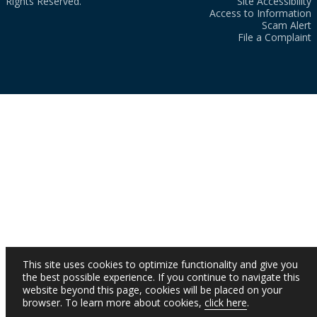
Rights Reserved.
Site Accessibility
Access to Information
Scam Alert
File a Complaint
This site uses cookies to optimize functionality and give you
the best possible experience. If you continue to navigate this
website beyond this page, cookies will be placed on your
browser. To learn more about cookies,
click here
.