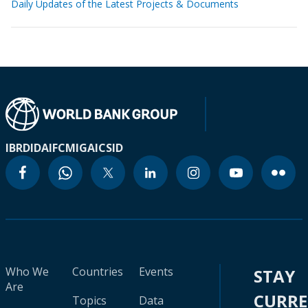
Daily Updates of the Latest Projects & Documents
IBRD
IDA
IFC
MIGA
ICSID
Who We
Countries
Events
STAY
Are
CURR
Topics
Data