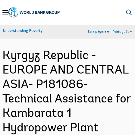
Skip
to
Main
Understanding Poverty
Esta página em:
Português
Navigation
Kyrgyz Republic -
EUROPE AND CENTRAL
ASIA- P181086-
Technical Assistance for
Kambarata 1
Hydropower Plant