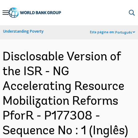
Skip
to
Main
Understanding Poverty
Esta página em:
Português
Navigation
Disclosable Version of
the ISR - NG
Accelerating Resource
Mobilization Reforms
PforR - P177308 -
Sequence No : 1 (Inglês)