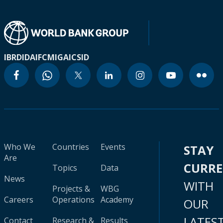
IBRD
IDA
IFC
MIGA
ICSID
Who We
Countries
Events
STAY
Are
CURR
Topics
Data
News
WITH
Projects &
WBG
Careers
Operations
Academy
OUR
LATES
Contact
Research &
Results