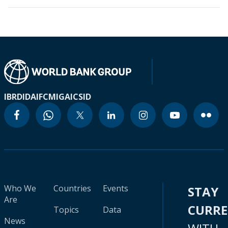
IBRD
IDA
IFC
MIGA
ICSID
Who We
Countries
Events
STAY
Are
CURR
Topics
Data
News