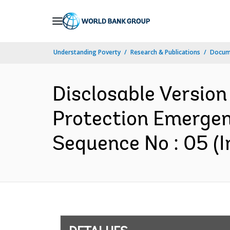
Skip
to
Main
Understanding Poverty
Research & Publications
Docume
Navigation
Disclosable Version
Protection Emergen
Sequence No : 05 (I