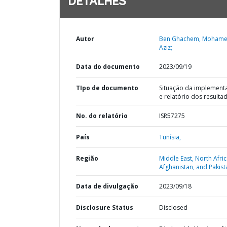
DETALHES
Autor
Ben Ghachem, Mohame
Aziz;
Data do documento
2023/09/19
TIpo de documento
Situação da implement
e relatório dos resulta
No. do relatório
ISR57275
País
Tunísia,
Região
Middle East, North Afric
Afghanistan, and Pakist
Data de divulgação
2023/09/18
Disclosure Status
Disclosed