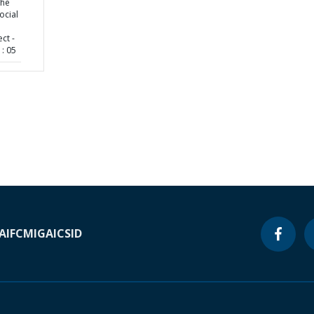
the
ocial
ct -
: 05
A
IFC
MIGA
ICSID