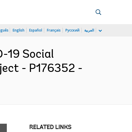
uguês
English
Español
Français
Русский
العربية
D-19 Social
ect - P176352 -
RELATED LINKS