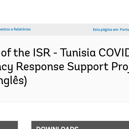
ntos e Relatórios
Esta página em:
Port
 of the ISR - Tunisia COVI
cy Response Support Proj
nglês)