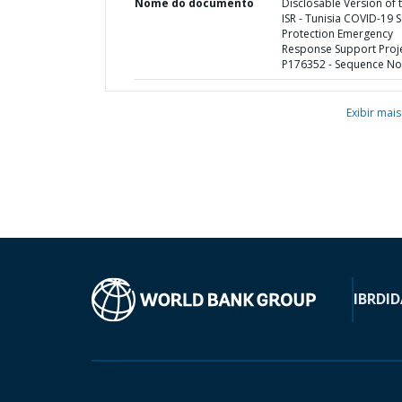
Nome do documento
Disclosable Version of 
ISR - Tunisia COVID-19 S
Protection Emergency
Response Support Proje
P176352 - Sequence No 
Exibir mais
IBRD
ID