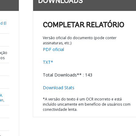
DOWNLOADS
d El
COMPLETAR RELATÓRIO
Versão oficial do documento (pode conter
assinaturas, etc.)
PDF oficial
ação
dos
TXT*
Total Downloads** : 143
Download Stats
a,
*A versão do texto é um OCR incorreto e está
an,
incluído unicamente em benefício de usuários com
conectividade lenta.