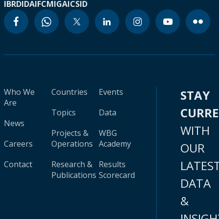
IBRD
IDA
IFC
MIGA
ICSID
Who We
Countries
Events
STAY
Are
CURR
Topics
Data
News
WITH
Projects &
WBG
Careers
Operations
Academy
OUR
LATES
Contact
Research &
Results
Publications
Scorecard
DATA
&
INSIGH