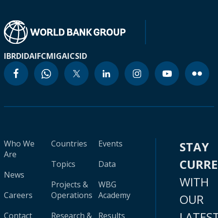
IBRD
IDA
IFC
MIGA
ICSID
Who We
Countries
Events
STAY
Are
CURR
Topics
Data
News
WITH
Projects &
WBG
Careers
Operations
Academy
OUR
LATES
Contact
Research &
Results