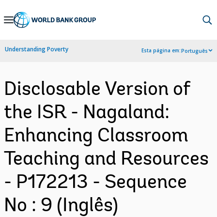
Skip
to
Main
Understanding Poverty
Esta página em:
Português
Navigation
Disclosable Version of
the ISR - Nagaland:
Enhancing Classroom
Teaching and Resources
- P172213 - Sequence
No : 9 (Inglês)