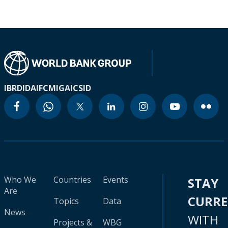
IBRD
IDA
IFC
MIGA
ICSID
Who We
Countries
Events
STAY
Are
CURR
Topics
Data
News
WITH
Projects &
WBG