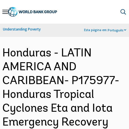
Skip
to
Main
Understanding Poverty
Esta página em:
Português
Navigation
Honduras - LATIN
AMERICA AND
CARIBBEAN- P175977-
Honduras Tropical
Cyclones Eta and Iota
Emergency Recovery