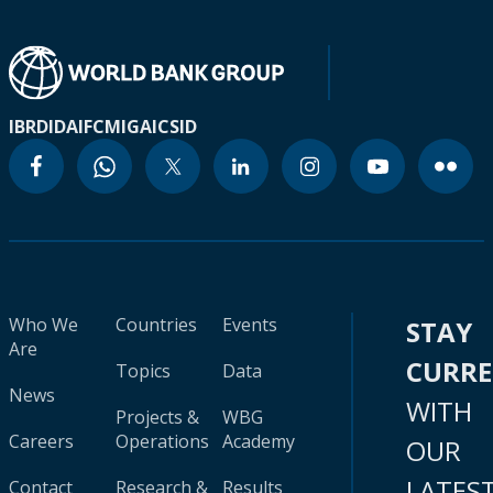
IBRD
IDA
IFC
MIGA
ICSID
Who We
Countries
Events
STAY
Are
CURR
Topics
Data
News
WITH
Projects &
WBG
Careers
Operations
Academy
OUR
LATES
Contact
Research &
Results