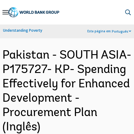
Skip
to
Main
Understanding Poverty
Esta página em:
Português
Navigation
Pakistan - SOUTH ASIA-
P175727- KP- Spending
Effectively for Enhanced
Development -
Procurement Plan
(Inglês)