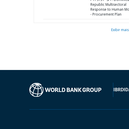
Republic Multisectoral
Response to Human Mob
- Procurement Plan
Exibir mais
IBRD
ID