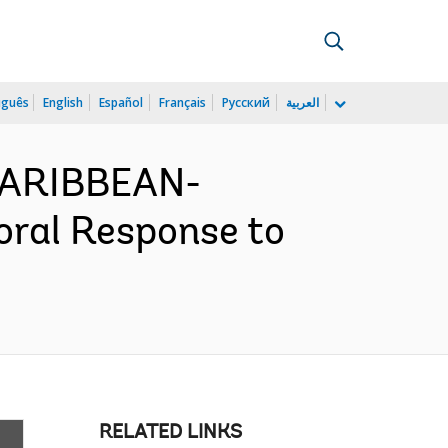
uguês
English
Español
Français
Русский
العربية
CARIBBEAN-
oral Response to
RELATED LINKS