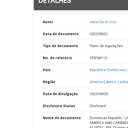
DETALHES
Autor
Adria De la Cruz;
Data do documento
2023/09/21
TIpo de documento
Plano de Aquisições
No. do relatório
STEP86110
País
República Dominicana,
Região
América Latina e Caribe
Data de divulgação
2023/09/20
Disclosure Status
Disclosed
Nome do documento
Dominican Republic - L
AMERICA AND CARIBBE
P179751- SPF: Dominic