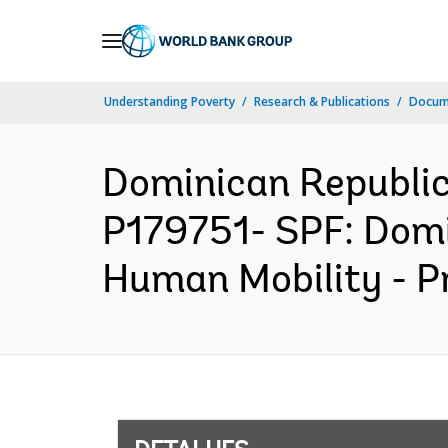
Skip
to
Main
Understanding Poverty
Research & Publications
Docume
Navigation
Dominican Republi
P179751- SPF: Domi
Human Mobility - P