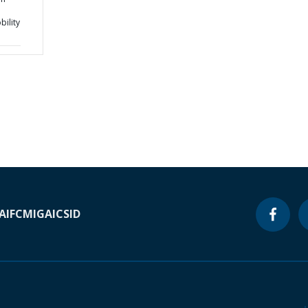
ility
A
IFC
MIGA
ICSID