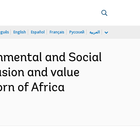
uguês
English
Español
Français
Русский
العربية
nmental and Social
sion and value
rn of Africa