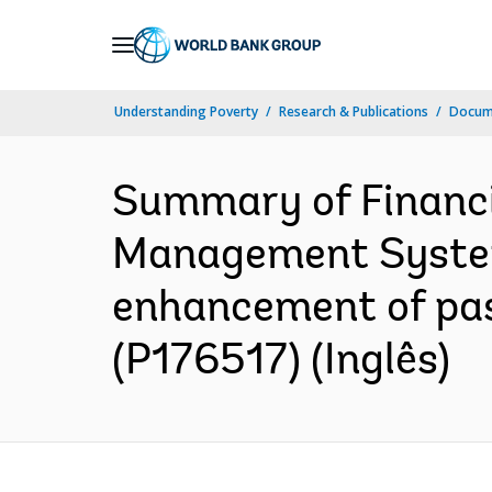
Skip
to
Main
Understanding Poverty
Research & Publications
Docume
Navigation
Summary of Financi
Management System 
enhancement of past
(P176517) (Inglês)