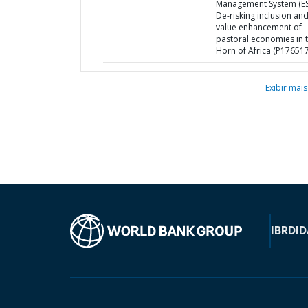
Management System (E
De-risking inclusion an
value enhancement of
pastoral economies in 
Horn of Africa (P176517
Exibir mais
IBRD
ID