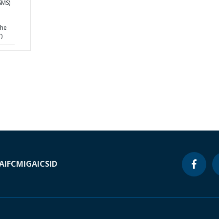
SMS)
d
the
)
A
IFC
MIGA
ICSID