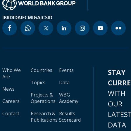
IBRD
IDA
IFC
MIGA
ICSID
Who We
Countries
Events
STAY
Are
CURR
Topics
Data
News
WITH
Projects &
WBG
Careers
Operations
Academy
OUR
LATES
Contact
Research &
Results
Publications
Scorecard
DATA