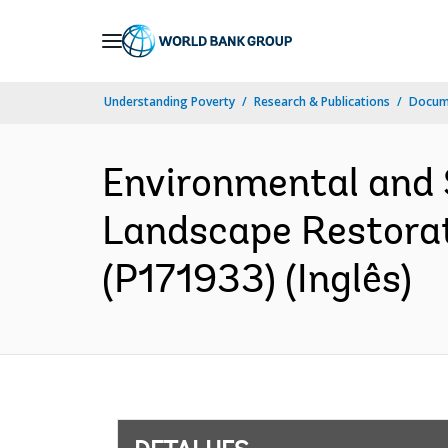
Skip
to
Main
Understanding Poverty
Research & Publications
Docume
Navigation
Environmental and
Landscape Restorat
(P171933) (Inglês)