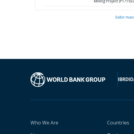
Mining Project (P171933
Exibir mais
IBRD
ID
Who We Are
Countries