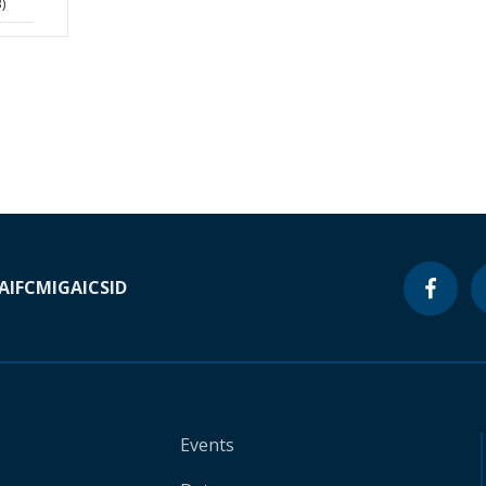
)
A
IFC
MIGA
ICSID
Events