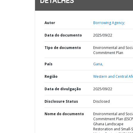
DETALHES
Autor
Borrowing Agency;
Data do documento
2025/09/22
TIpo de documento
Environmental and Soci
Commitment Plan
País
Gana,
Região
Western and Central Afr
Data de divulgação
2025/09/22
Disclosure Status
Disclosed
Nome do documento
Environmental and Soci
Commitment Plan (ESCP
Ghana Landscape
Restoration and Small-S