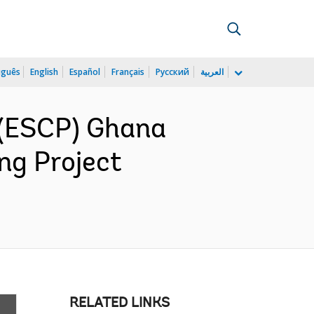
uguês
English
Español
Français
Русский
العربية
 (ESCP) Ghana
ng Project
RELATED LINKS