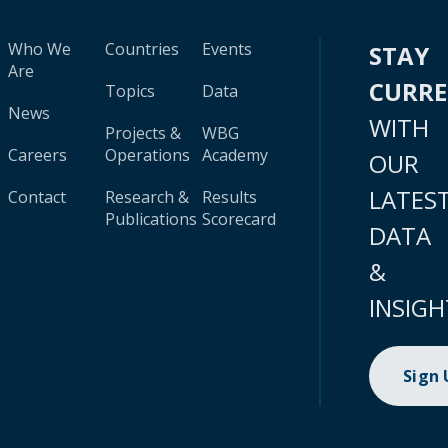
Who We
Countries
Events
STAY
Are
CURR
Topics
Data
News
WITH
Projects &
WBG
Careers
Operations
Academy
OUR
LATES
Contact
Research &
Results
Publications
Scorecard
DATA
&
INSIGH
Sign