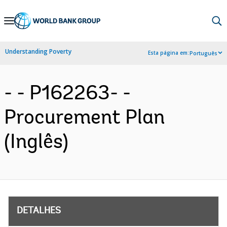
Skip
to
Main
Understanding Poverty
Esta página em:
Português
Navigation
- - P162263- -
Procurement Plan
(Inglês)
DETALHES