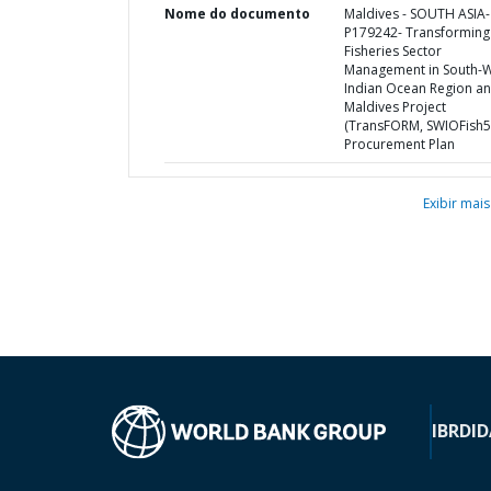
Nome do documento
Maldives - SOUTH ASIA-
P179242- Transforming
Fisheries Sector
Management in South-
Indian Ocean Region a
Maldives Project
(TransFORM, SWIOFish5)
Procurement Plan
Exibir mais
IBRD
ID