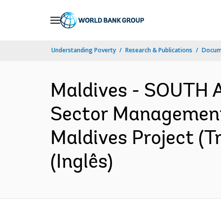
Skip
to
Main
Understanding Poverty
Research & Publications
Docume
Navigation
Maldives - SOUTH A
Sector Management
Maldives Project (
(Inglês)