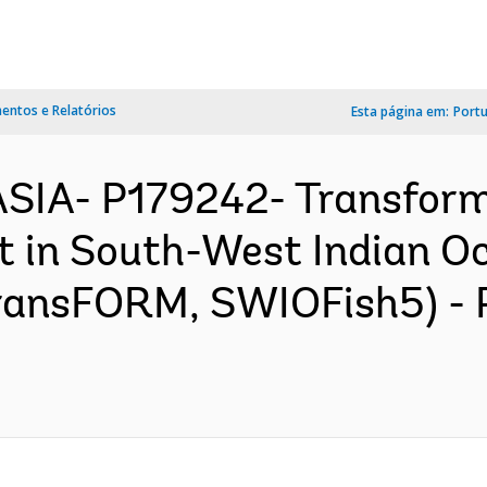
ntos e Relatórios
Esta página em:
Port
SIA- P179242- Transform
 in South-West Indian O
TransFORM, SWIOFish5) -