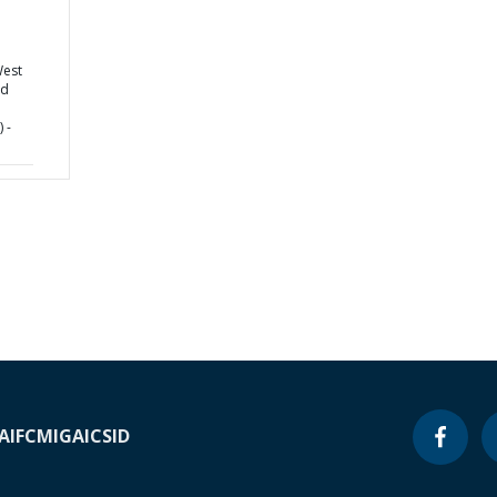
West
nd
 -
A
IFC
MIGA
ICSID