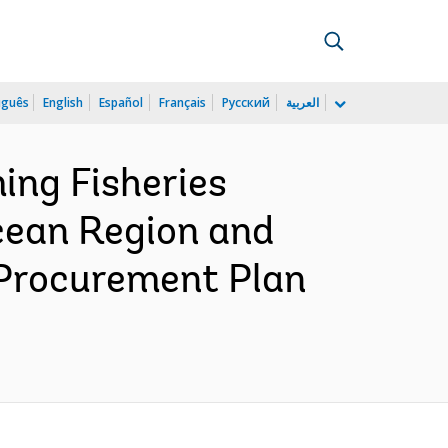
uguês
English
Español
Français
Русский
العربية
ing Fisheries
cean Region and
 Procurement Plan