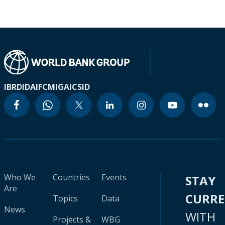
IBRD
IDA
IFC
MIGA
ICSID
Who We
Countries
Events
STAY
Are
CURR
Topics
Data
News
WITH
Projects &
WBG