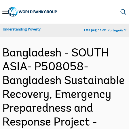
Skip
to
Main
Understanding Poverty
Esta página em:
Português
Navigation
Bangladesh - SOUTH
ASIA- P508058-
Bangladesh Sustainable
Recovery, Emergency
Preparedness and
Response Project -