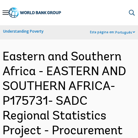
Skip
to
Main
Understanding Poverty
Esta página em:
Português
Navigation
Eastern and Southern
Africa - EASTERN AND
SOUTHERN AFRICA-
P175731- SADC
Regional Statistics
Project - Procurement