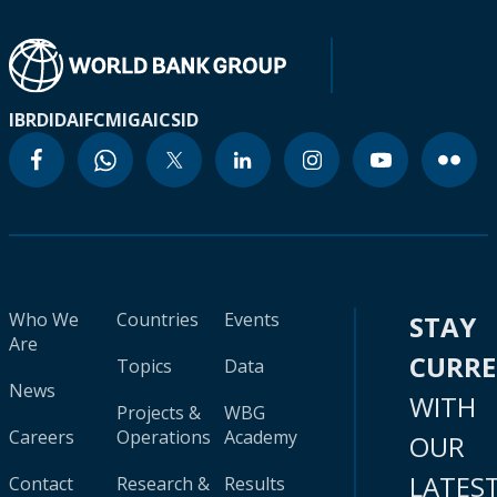
IBRD
IDA
IFC
MIGA
ICSID
Who We
Countries
Events
STAY
Are
CURR
Topics
Data
News
WITH
Projects &
WBG
Careers
Operations
Academy
OUR
LATES
Contact
Research &
Results