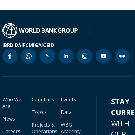
IBRD
IDA
IFC
MIGA
ICSID
Who We
Countries
Events
STAY
Are
CURR
Topics
Data
News
WITH
Projects &
WBG
Careers
Operations
Academy
OUR