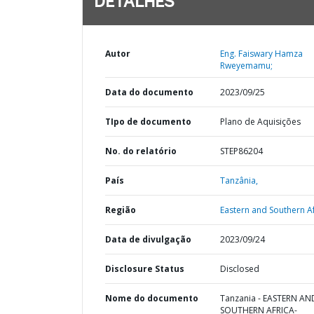
DETALHES
Autor
Eng. Faiswary Hamza
Rweyemamu;
Data do documento
2023/09/25
TIpo de documento
Plano de Aquisições
No. do relatório
STEP86204
País
Tanzânia,
Região
Eastern and Southern Af
Data de divulgação
2023/09/24
Disclosure Status
Disclosed
Nome do documento
Tanzania - EASTERN AN
SOUTHERN AFRICA-