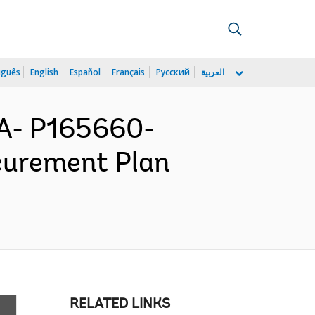
uguês
English
Español
Français
Русский
العربية
A- P165660-
ocurement Plan
RELATED LINKS