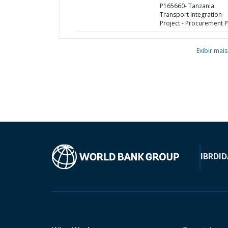
P165660- Tanzania
Transport Integration
Project - Procurement P
Exibir mais
IBRD
ID