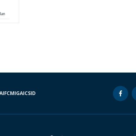
lan
A
IFC
MIGA
ICSID