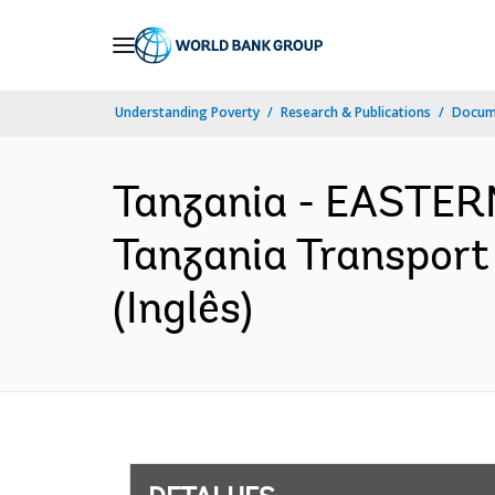
Skip
to
Main
Understanding Poverty
Research & Publications
Docume
Navigation
Tanzania - EASTE
Tanzania Transport 
(Inglês)