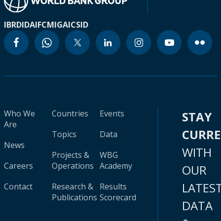
IBRD
IDA
IFC
MIGA
ICSID
Who We
Countries
Events
STAY
Are
CURR
Topics
Data
News
WITH
Projects &
WBG
Careers
Operations
Academy
OUR
LATES
Contact
Research &
Results
Publications
Scorecard
DATA