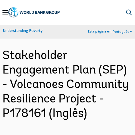
Skip
to
Main
Understanding Poverty
Esta página em:
Português
Navigation
Stakeholder
Engagement Plan (SEP)
- Volcanoes Community
Resilience Project -
P178161 (Inglês)