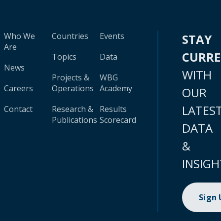
Who We
Countries
Events
STAY
Are
CURR
Topics
Data
News
WITH
Projects &
WBG
Careers
Operations
Academy
OUR
LATES
Contact
Research &
Results
Publications
Scorecard
DATA
&
INSIGH
Sign