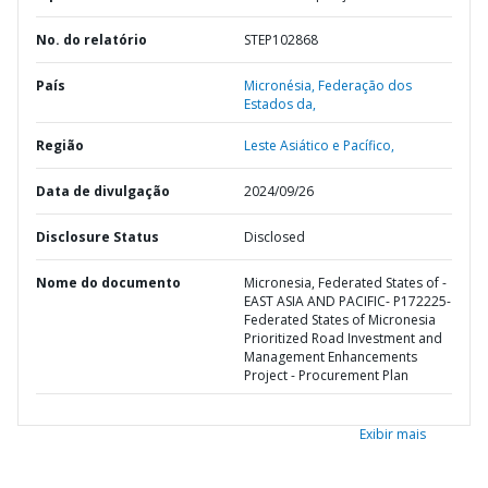
No. do relatório
STEP102868
País
Micronésia,
Federação dos
Estados da,
Região
Leste Asiático e Pacífico,
Data de divulgação
2024/09/26
Disclosure Status
Disclosed
Nome do documento
Micronesia, Federated States of -
EAST ASIA AND PACIFIC- P172225-
Federated States of Micronesia
Prioritized Road Investment and
Management Enhancements
Project - Procurement Plan
Exibir mais