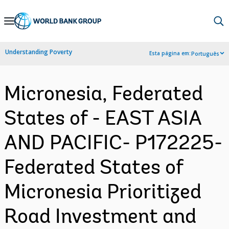
Skip
to
Main
Understanding Poverty
Esta página em:
Português
Navigation
Micronesia, Federated
States of - EAST ASIA
AND PACIFIC- P172225-
Federated States of
Micronesia Prioritized
Road Investment and