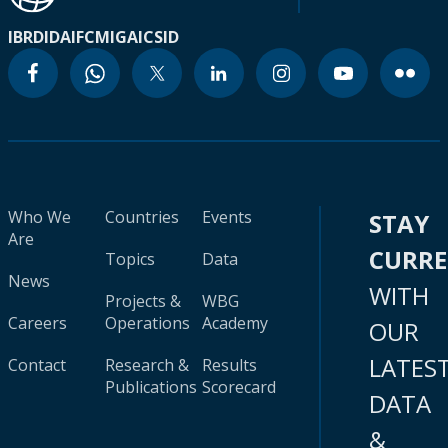
IBRD
IDA
IFC
MIGA
ICSID
Who We
Countries
Events
STAY
Are
CURR
Topics
Data
News
WITH
Projects &
WBG
Careers
Operations
Academy
OUR
LATES
Contact
Research &
Results
Publications
Scorecard
DATA
&