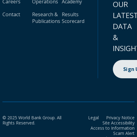
Careers
Operations
Academy
OUR
LATES
Contact
Research &
Results
Publications
Scorecard
DATA
&
INSIGH
Sign
© 2025 World Bank Group. All
Legal
Privacy Notice
Rights Reserved.
Site Accessibility
Access to Information
Scam Alert