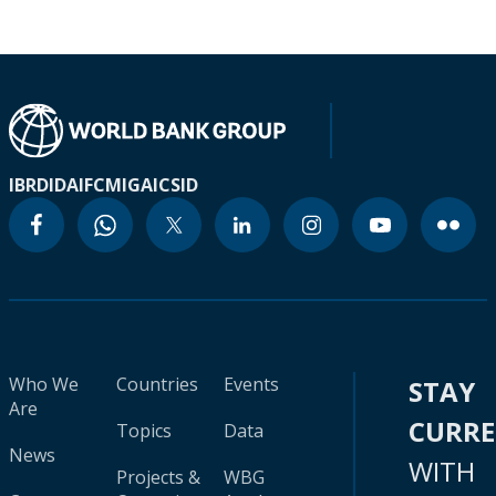
IBRD
IDA
IFC
MIGA
ICSID
Who We
Countries
Events
STAY
Are
CURR
Topics
Data
News
WITH
Projects &
WBG