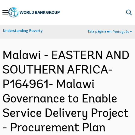
Skip
to
Main
Understanding Poverty
Esta página em:
Português
Navigation
Malawi - EASTERN AND
SOUTHERN AFRICA-
P164961- Malawi
Governance to Enable
Service Delivery Project
- Procurement Plan