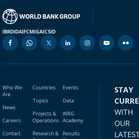
IBRD
IDA
IFC
MIGA
ICSID
Who We
Countries
Events
STAY
Are
CURR
Topics
Data
News
WITH
Projects &
WBG
Careers
Operations
Academy
OUR
LATES
Contact
Research &
Results