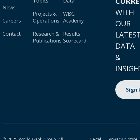
CURR
Topics
Data
News
WITH
Projects &
WBG
Careers
Operations
Academy
OUR
LATES
Contact
Research &
Results
Publications
Scorecard
DATA
&
INSIGH
Sign
© 2025 World Bank Group. All
Legal
Privacy Notice