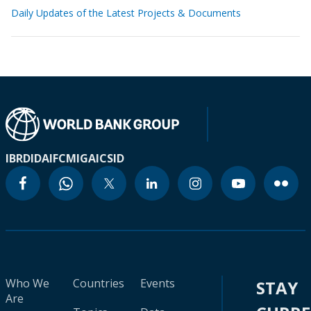
Daily Updates of the Latest Projects & Documents
IBRD
IDA
IFC
MIGA
ICSID
Who We
Countries
Events
STAY
Are