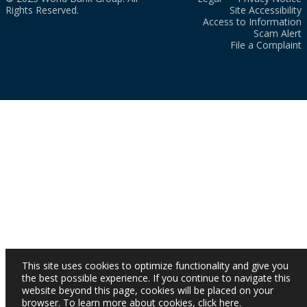
Rights Reserved.
Site Accessibility
Access to Information
Scam Alert
File a Complaint
This site uses cookies to optimize functionality and give you
the best possible experience. If you continue to navigate this
website beyond this page, cookies will be placed on your
browser. To learn more about cookies,
click here
.