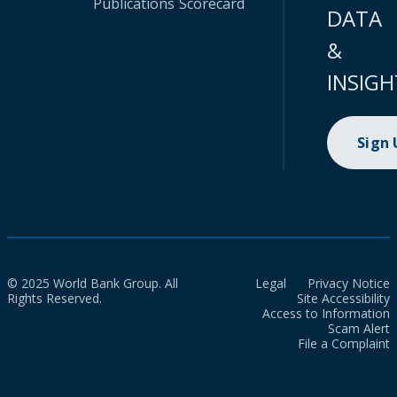
Publications
Scorecard
DATA
&
INSIGH
Sign
© 2025 World Bank Group. All
Legal
Privacy Notice
Rights Reserved.
Site Accessibility
Access to Information
Scam Alert
File a Complaint