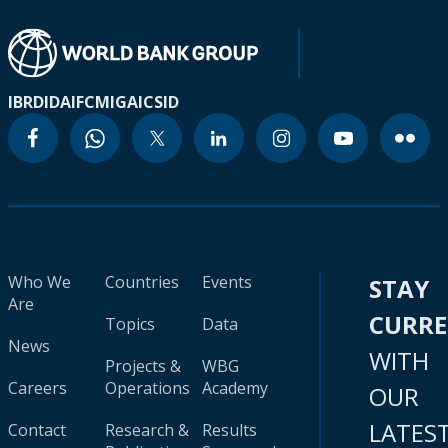
IBRD
IDA
IFC
MIGA
ICSID
Who We
Countries
Events
STAY
Are
CURR
Topics
Data
News
WITH
Projects &
WBG
Careers
Operations
Academy
OUR
LATES
Contact
Research &
Results