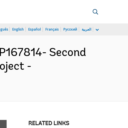
uguês
English
Español
Français
Русский
العربية
P167814- Second
ject -
RELATED LINKS