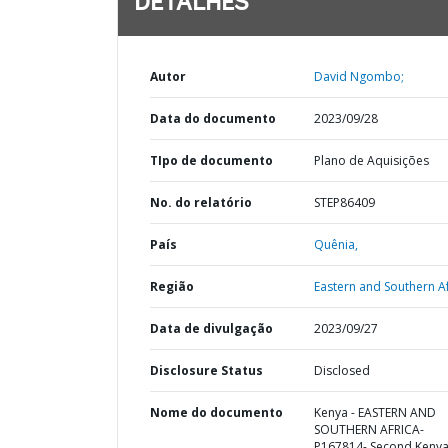
DETALHES
Autor
David Ngombo;
Data do documento
2023/09/28
TIpo de documento
Plano de Aquisições
No. do relatório
STEP86409
País
Quênia,
Região
Eastern and Southern Af
Data de divulgação
2023/09/27
Disclosure Status
Disclosed
Nome do documento
Kenya - EASTERN AND
SOUTHERN AFRICA-
P167814- Second Keny