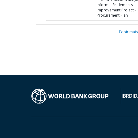
Informal Settlements
Improvement Project -
Procurement Plan
Exibir mais
IBRD
ID