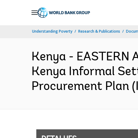
Skip
to
Main
Understanding Poverty
Research & Publications
Docume
Navigation
Kenya - EASTERN 
Kenya Informal Set
Procurement Plan (I