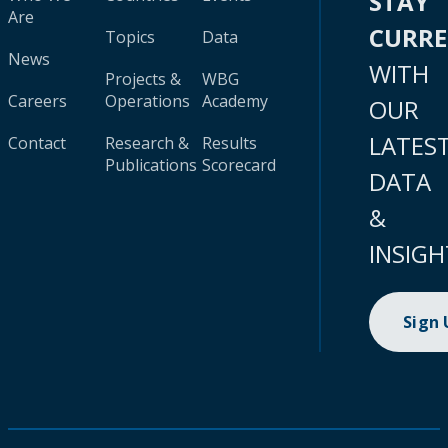
STAY
Are
CURR
Topics
Data
News
WITH
Projects &
WBG
Careers
Operations
Academy
OUR
LATES
Contact
Research &
Results
Publications
Scorecard
DATA
&
INSIGH
Sign