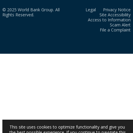
© 2025 World Bank Group. All
Legal
Privacy Notice
Rights Reserved.
Site Accessibility
Access to Information
Scam Alert
File a Complaint
This site uses cookies to optimize functionality and give you
the best possible experience. If you continue to navigate this