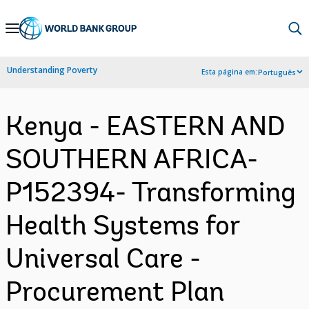
Skip
to
Main
Understanding Poverty
Esta página em:
Português
Navigation
Kenya - EASTERN AND
SOUTHERN AFRICA-
P152394- Transforming
Health Systems for
Universal Care -
Procurement Plan