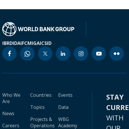
IBRD
IDA
IFC
MIGA
ICSID
Who We
Countries
Events
STAY
Are
CURR
Topics
Data
News
WITH
Projects &
WBG
Careers
Operations
Academy
OUR