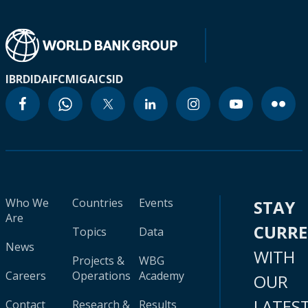
IBRD
IDA
IFC
MIGA
ICSID
Who We
Countries
Events
STAY
Are
CURR
Topics
Data
News
WITH
Projects &
WBG
Careers
Operations
Academy
OUR
LATES
Contact
Research &
Results