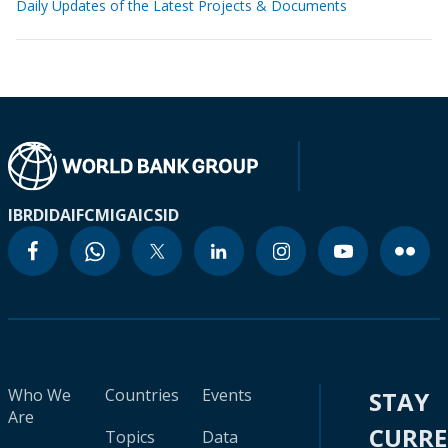
Daily Updates of the Latest Projects & Documents
IBRD
IDA
IFC
MIGA
ICSID
Who We
Countries
Events
STAY
Are
CURR
Topics
Data