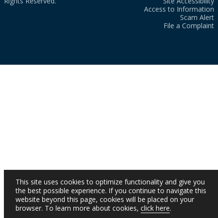
Rights Reserved.
Site Accessibility
Access to Information
Scam Alert
File a Complaint
This site uses cookies to optimize functionality and give you
the best possible experience. If you continue to navigate this
website beyond this page, cookies will be placed on your
browser. To learn more about cookies,
click here
.