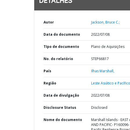
DETALHES
Autor
Jackson, Bruce C.;
Data do documento
2022/07/08
TIpo de documento
Plano de Aquisições
No. do relatório
STEP66817
País
Ilhas Marshall,
Região
Leste Asiático e Pacífico
Data de divulgação
2022/07/08
Disclosure Status
Disclosed
Nome do documento
Marshall Islands - EAST 
AND PACIFIC- P160096-
Pacific Resilience Project