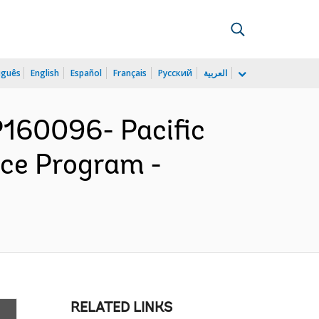
uguês
English
Español
Français
Русский
العربية
P160096- Pacific
ence Program -
RELATED LINKS