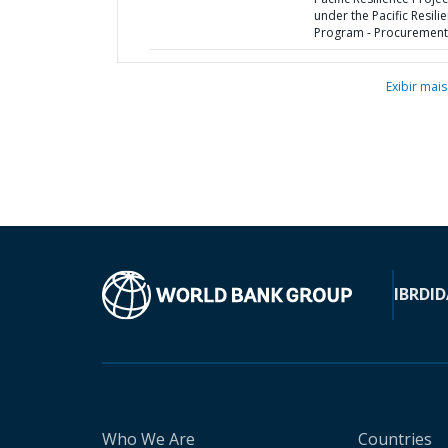
under the Pacific Resili
Program - Procurement
Exibir mais
IBRD
ID
Who We Are
Countries