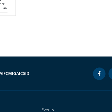
ence
 Plan
A
IFC
MIGA
ICSID
Events