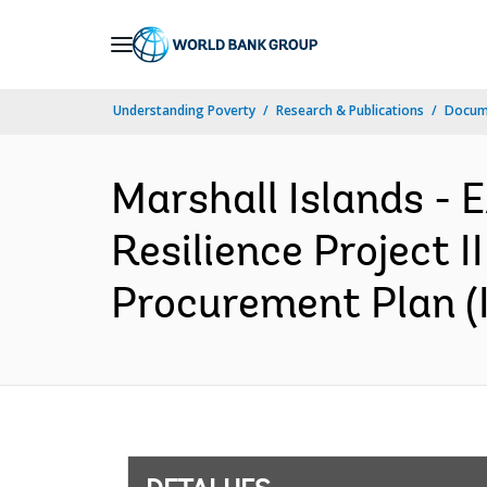
Skip
to
Main
Understanding Poverty
Research & Publications
Docume
Navigation
Marshall Islands -
Resilience Project I
Procurement Plan (I