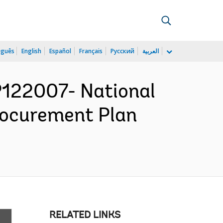
uguês
English
Español
Français
Русский
العربية
122007- National
Procurement Plan
RELATED LINKS