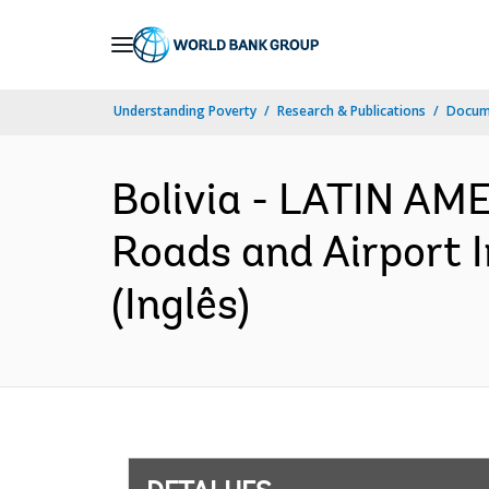
Skip
to
Main
Understanding Poverty
Research & Publications
Docume
Navigation
Bolivia - LATIN A
Roads and Airport I
(Inglês)