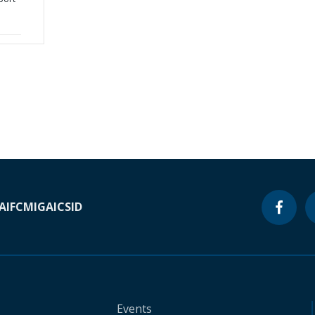
A
IFC
MIGA
ICSID
Events