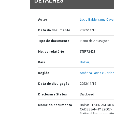
DETALHES
Autor
Lucio Balderrama Cave
Data do documento
2022/11/16
TIpo de documento
Plano de Aquisições
No. do relatório
STEP72423
País
Bolívia,
Região
América Latina e Caribe
Data de divulgação
2022/11/16
Disclosure Status
Disclosed
Nome do documento
Bolivia - LATIN AMERIC
CARIBBEAN- P122007-
National Roads and Air