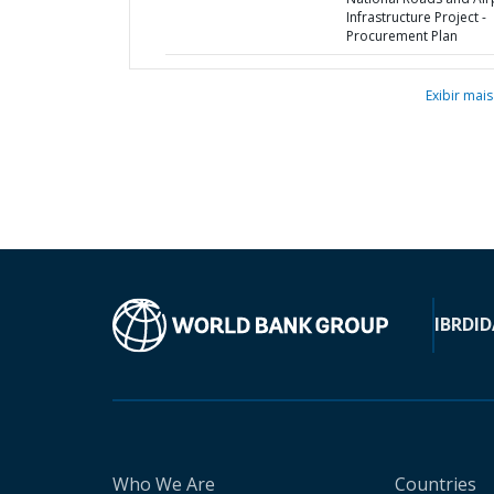
Infrastructure Project -
Procurement Plan
Exibir mais
IBRD
ID
Who We Are
Countries