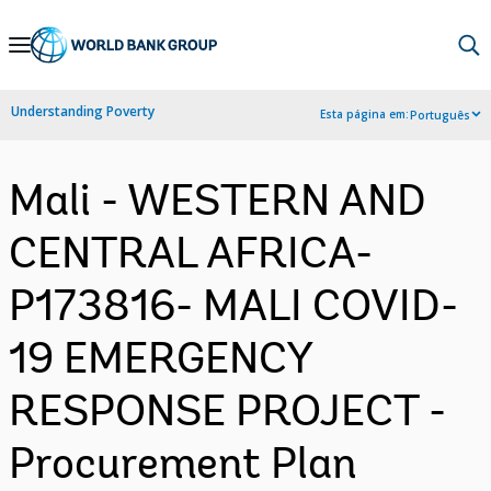
Skip
to
Main
Understanding Poverty
Esta página em:
Português
Navigation
Mali - WESTERN AND
CENTRAL AFRICA-
P173816- MALI COVID-
19 EMERGENCY
RESPONSE PROJECT -
Procurement Plan