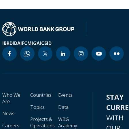
IBRD
IDA
IFC
MIGA
ICSID
Who We
Countries
Events
STAY
Are
CURR
Topics
Data
News
WITH
Projects &
WBG
Careers
Operations
Academy
OUR