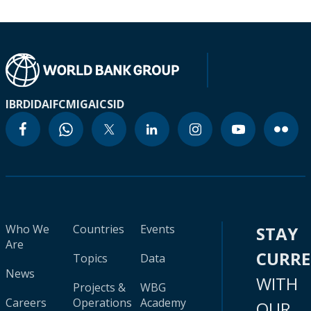
IBRD
IDA
IFC
MIGA
ICSID
Who We
Countries
Events
STAY
Are
CURR
Topics
Data
News
WITH
Projects &
WBG
Careers
Operations
Academy
OUR