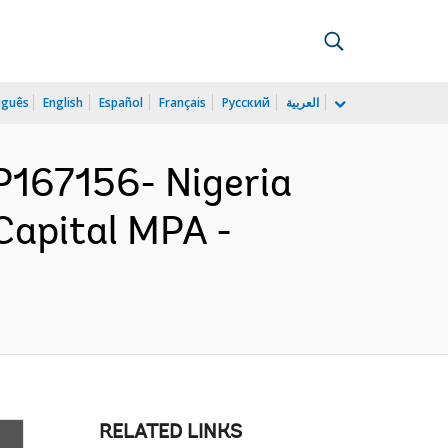
uguês
English
Español
Français
Русский
العربية
167156- Nigeria
Capital MPA -
RELATED LINKS