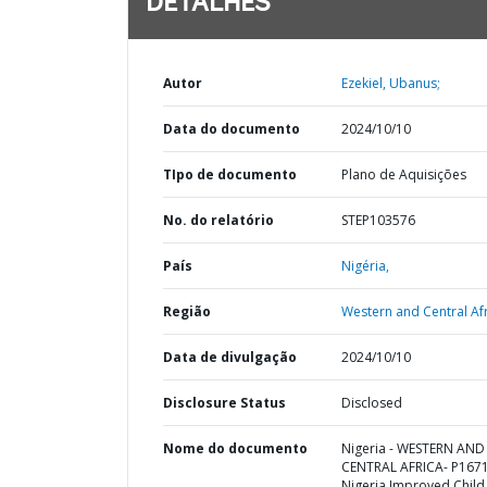
DETALHES
Autor
Ezekiel, Ubanus;
Data do documento
2024/10/10
TIpo de documento
Plano de Aquisições
No. do relatório
STEP103576
País
Nigéria,
Região
Western and Central Afr
Data de divulgação
2024/10/10
Disclosure Status
Disclosed
Nome do documento
Nigeria - WESTERN AND
CENTRAL AFRICA- P167
Nigeria Improved Child