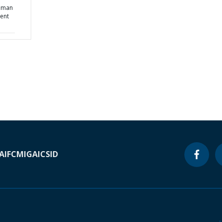
Human
ent
A
IFC
MIGA
ICSID