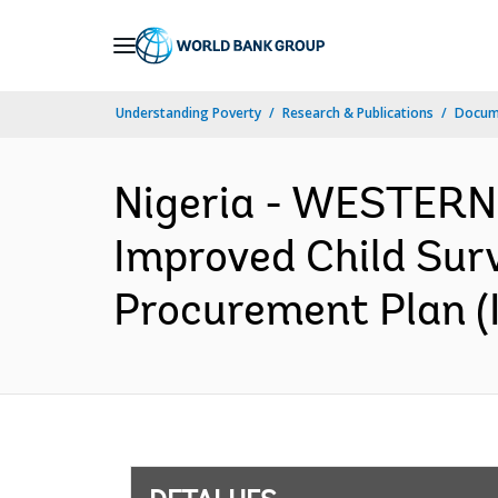
Skip
to
Main
Understanding Poverty
Research & Publications
Docume
Navigation
Nigeria - WESTERN
Improved Child Sur
Procurement Plan (I