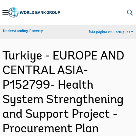
Skip
to
Main
Understanding Poverty
Esta página em:
Português
Navigation
Turkiye - EUROPE AND
CENTRAL ASIA-
P152799- Health
System Strengthening
and Support Project -
Procurement Plan