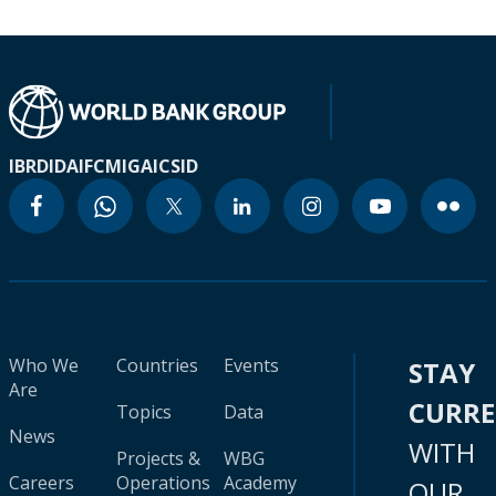
IBRD
IDA
IFC
MIGA
ICSID
Who We
Countries
Events
STAY
Are
CURR
Topics
Data
News
WITH
Projects &
WBG
Careers
Operations
Academy
OUR