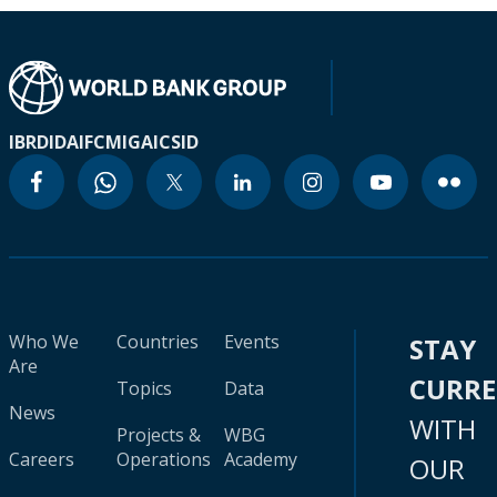
IBRD
IDA
IFC
MIGA
ICSID
Who We
Countries
Events
STAY
Are
CURR
Topics
Data
News
WITH
Projects &
WBG
Careers
Operations
Academy
OUR