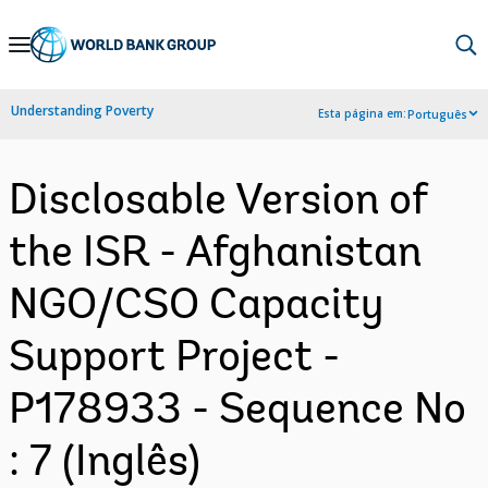
Skip
to
Main
Understanding Poverty
Esta página em:
Português
Navigation
Disclosable Version of
the ISR - Afghanistan
NGO/CSO Capacity
Support Project -
P178933 - Sequence No
: 7 (Inglês)