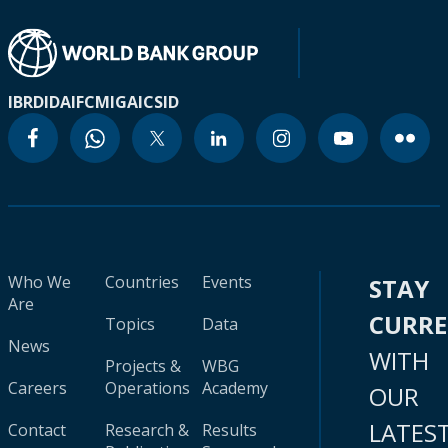
IBRD
IDA
IFC
MIGA
ICSID
Who We
Countries
Events
STAY
Are
CURR
Topics
Data
News
WITH
Projects &
WBG
Careers
Operations
Academy
OUR
LATES
Contact
Research &
Results