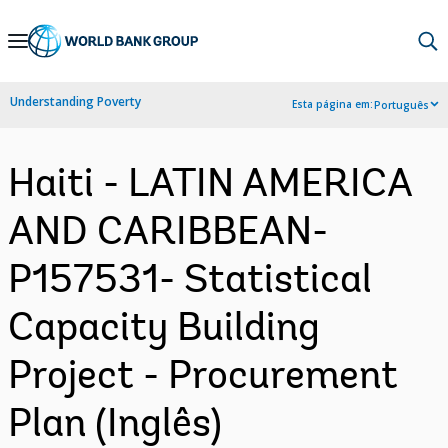
Skip
to
Main
Understanding Poverty
Esta página em:
Português
Navigation
Haiti - LATIN AMERICA
AND CARIBBEAN-
P157531- Statistical
Capacity Building
Project - Procurement
Plan (Inglês)