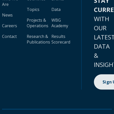
STAY
Are
CURR
Topics
Data
News
WITH
Projects &
WBG
Careers
Operations
Academy
OUR
LATES
Contact
Research &
Results
Publications
Scorecard
DATA
&
INSIGH
Sign