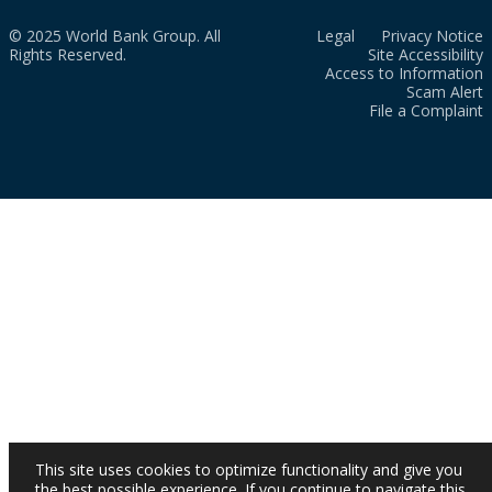
© 2025 World Bank Group. All
Legal
Privacy Notice
Rights Reserved.
Site Accessibility
Access to Information
Scam Alert
File a Complaint
This site uses cookies to optimize functionality and give you
the best possible experience. If you continue to navigate this