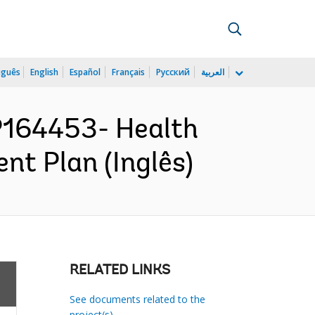
uguês
English
Español
Français
Русский
العربية
P164453- Health
nt Plan (Inglês)
RELATED LINKS
See documents related to the
project(s)