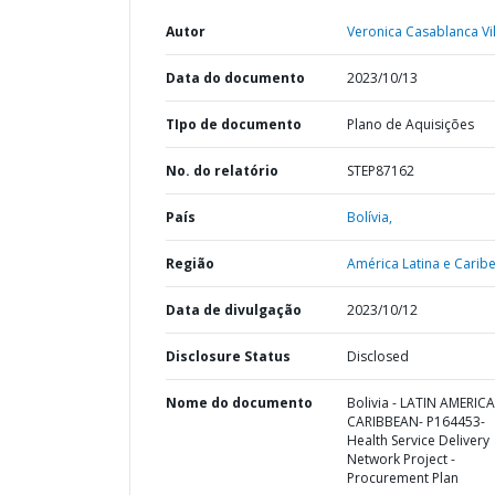
Autor
Veronica Casablanca Vil
Data do documento
2023/10/13
TIpo de documento
Plano de Aquisições
No. do relatório
STEP87162
País
Bolívia,
Região
América Latina e Caribe
Data de divulgação
2023/10/12
Disclosure Status
Disclosed
Nome do documento
Bolivia - LATIN AMERIC
CARIBBEAN- P164453-
Health Service Delivery
Network Project -
Procurement Plan