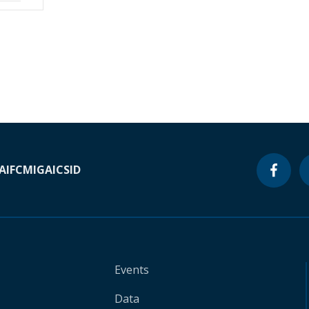
A
IFC
MIGA
ICSID
Events
Data