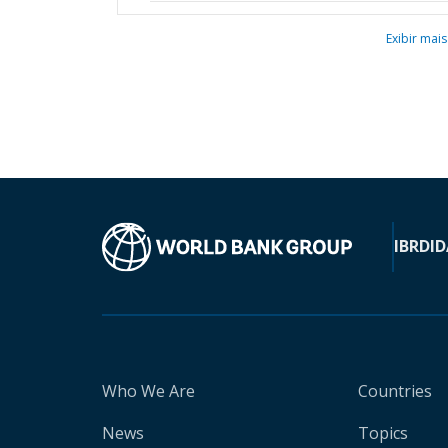
Exibir mais
IBRD
ID
Who We Are
Countries
News
Topics