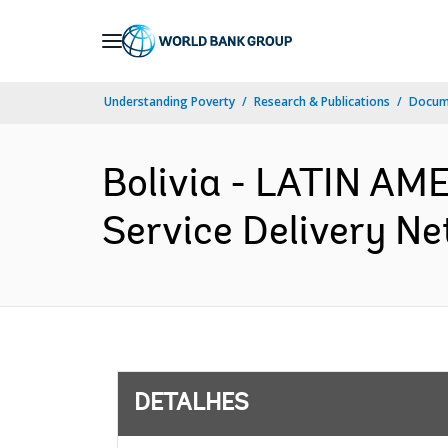
Skip
to
Main
Understanding Poverty
Research & Publications
Docume
Navigation
Bolivia - LATIN A
Service Delivery Ne
DETALHES