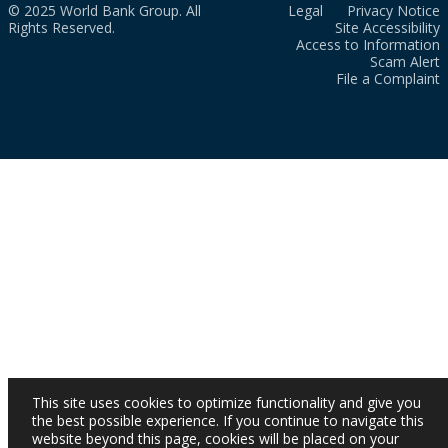
© 2025 World Bank Group. All
Legal
Privacy Notice
Rights Reserved.
Site Accessibility
Access to Information
Scam Alert
File a Complaint
This site uses cookies to optimize functionality and give you
the best possible experience. If you continue to navigate this
website beyond this page, cookies will be placed on your