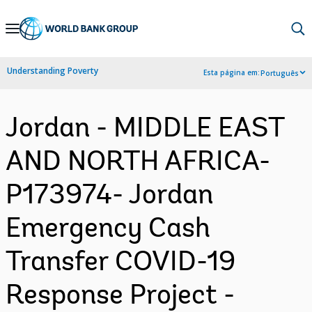
Skip
to
Main
Understanding Poverty
Esta página em:
Português
Navigation
Jordan - MIDDLE EAST
AND NORTH AFRICA-
P173974- Jordan
Emergency Cash
Transfer COVID-19
Response Project -