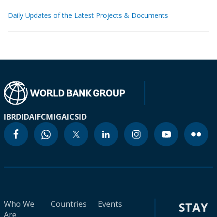
Daily Updates of the Latest Projects & Documents
IBRD
IDA
IFC
MIGA
ICSID
Who We
Countries
Events
STAY
Are