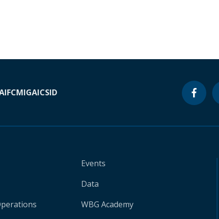
A
IFC
MIGA
ICSID
Events
Data
Operations
WBG Academy