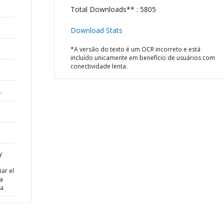
Total Downloads** : 5805
Download Stats
*A versão do texto é um OCR incorreto e está
incluído unicamente em benefício de usuários com
conectividade lenta.
,
y
ar el
la
za