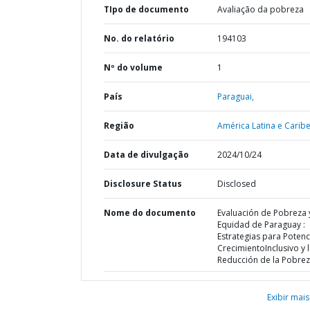
TIpo de documento
Avaliação da pobreza
No. do relatório
194103
Nº do volume
1
País
Paraguai,
Região
América Latina e Caribe
Data de divulgação
2024/10/24
Disclosure Status
Disclosed
Nome do documento
Evaluación de Pobreza 
Equidad de Paraguay :
Estrategias para Potenci
CrecimientoInclusivo y 
Reducción de la Pobre
Exibir mais