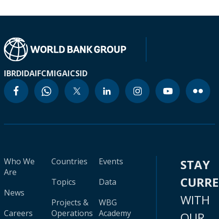
IBRD
IDA
IFC
MIGA
ICSID
Who We
Countries
Events
STAY
Are
CURR
Topics
Data
News
WITH
Projects &
WBG
Careers
Operations
Academy
OUR