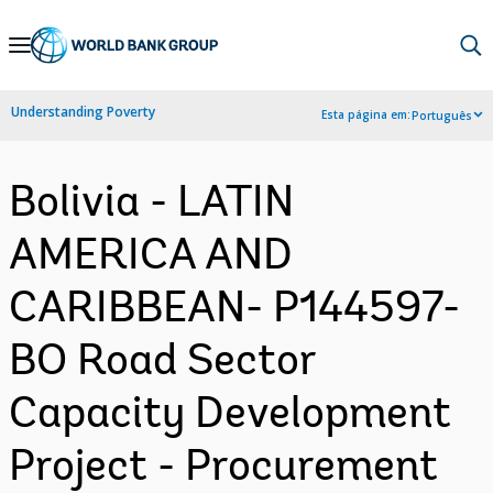
Skip
to
Main
Understanding Poverty
Esta página em:
Português
Navigation
Bolivia - LATIN
AMERICA AND
CARIBBEAN- P144597-
BO Road Sector
Capacity Development
Project - Procurement