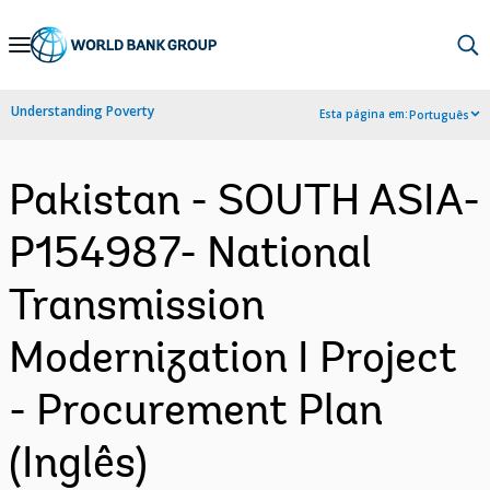
Skip
to
Main
Understanding Poverty
Esta página em:
Português
Navigation
Pakistan - SOUTH ASIA-
P154987- National
Transmission
Modernization I Project
- Procurement Plan
(Inglês)