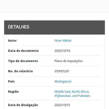
DETALHES
Autor
Nisar Akhtar;
Data do documento
2023/10/16
TIpo de documento
Plano de Aquisições
No. do relatório
STEP87207
País
Madagascar,
Região
Middle East, North Africa,
Afghanistan, and Pakistan,
Data de divulgação
2023/10/15