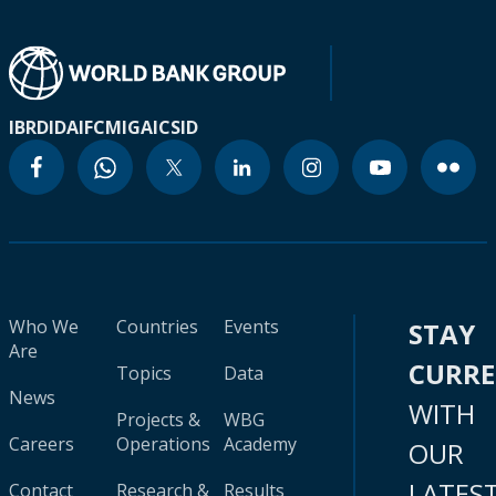
IBRD
IDA
IFC
MIGA
ICSID
Who We
Countries
Events
STAY
Are
CURR
Topics
Data
News
WITH
Projects &
WBG
Careers
Operations
Academy
OUR
LATES
Contact
Research &
Results