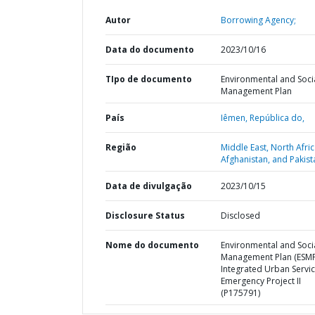
Autor
Borrowing Agency;
Data do documento
2023/10/16
TIpo de documento
Environmental and Soci
Management Plan
País
Iêmen,
República do,
Região
Middle East, North Afric
Afghanistan, and Pakist
Data de divulgação
2023/10/15
Disclosure Status
Disclosed
Nome do documento
Environmental and Soci
Management Plan (ESMP
Integrated Urban Servi
Emergency Project II
(P175791)