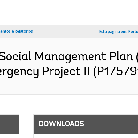
ntos e Relatórios
Esta página em:
Port
Social Management Plan 
gency Project II (P175791
DOWNLOADS