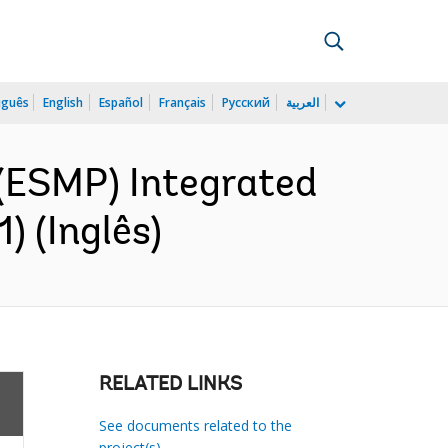
uguês
English
Español
Français
Русский
العربية
(ESMP) Integrated
) (Inglês)
RELATED LINKS
See documents related to the
project(s)