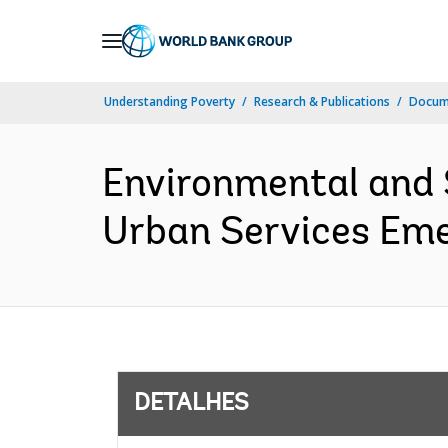
Skip
to
Main
Understanding Poverty
Research & Publications
Docume
Navigation
Environmental and 
Urban Services Emer
DETALHES