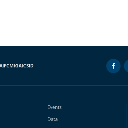
A
IFC
MIGA
ICSID
Events
Data