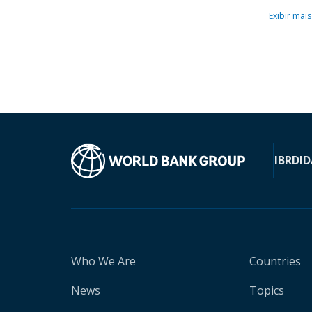
Exibir mais
IBRD
ID
Who We Are
Countries
News
Topics