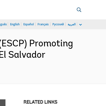
uguês
English
Español
Français
Русский
العربية
(ESCP) Promoting
El Salvador
RELATED LINKS