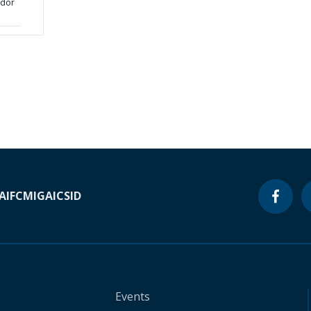
ador
A
IFC
MIGA
ICSID
Events