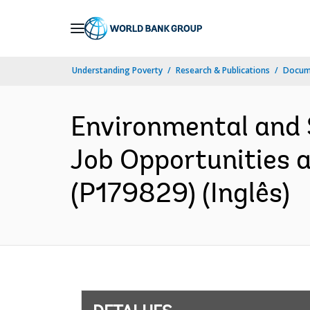
Skip
to
Main
Understanding Poverty
Research & Publications
Docume
Navigation
Environmental and
Job Opportunities a
(P179829) (Inglês)