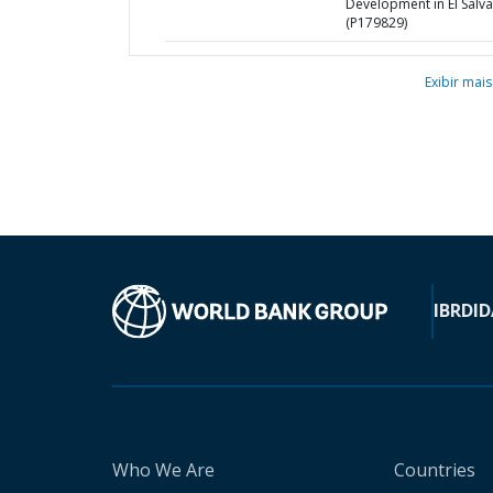
Development in El Salv
(P179829)
Exibir mais
IBRD
ID
Who We Are
Countries