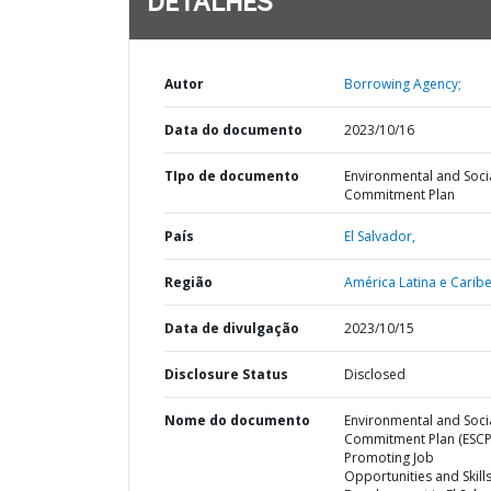
DETALHES
Autor
Borrowing Agency;
Data do documento
2023/10/16
TIpo de documento
Environmental and Soci
Commitment Plan
País
El Salvador,
Região
América Latina e Caribe
Data de divulgação
2023/10/15
Disclosure Status
Disclosed
Nome do documento
Environmental and Soci
Commitment Plan (ESCP
Promoting Job
Opportunities and Skill