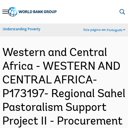
Skip
to
Main
Understanding Poverty
Esta página em:
Português
Navigation
Western and Central
Africa - WESTERN AND
CENTRAL AFRICA-
P173197- Regional Sahel
Pastoralism Support
Project II - Procurement