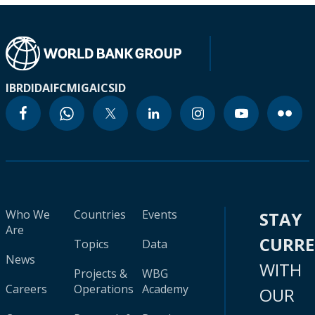
IBRD
IDA
IFC
MIGA
ICSID
Who We
Countries
Events
STAY
Are
CURR
Topics
Data
News
WITH
Projects &
WBG
Careers
Operations
Academy
OUR